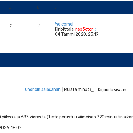
Welcome!
2
2
N
Kirjoittaja
insp3ktor
ä
04 Tammi 2020, 23:19
y
t
ä
u
u
s
i
n
v
i
e
Unohdin salasanani
|
Muista minut
s
t
i
 0 piilossa ja 683 vierasta (Tieto perustuu viimeisen 720 minuutin aika
 2026, 18:02