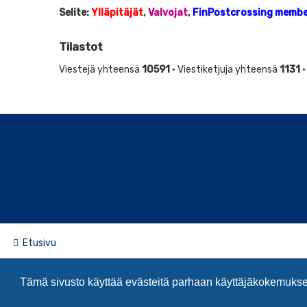
Selite:
Ylläpitäjät
,
Valvojat
,
FinPostcrossing memb
Tilastot
Viestejä yhteensä
10591
• Viestiketjuja yhteensä
1131
•
Etusivu
Powered by
phpBB
™
Tämä sivusto käyttää evästeitä parhaan käyttäjäkokemuks
Käännös: phpBB Suomi (lurttinen, harritapio, Pettis)