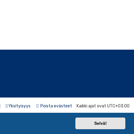
t
Yksityisyys
Poista evästeet
Kaikki ajat ovat
UTC+03:00
Selvä!