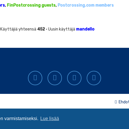
ers
,
FinPostcrossing guests
,
Postcrossing.com members
 Käyttäjiä yhteensä
452
• Uusin käyttäjä
mandello
Ehdo
en varmistamiseksi.
Lue lisää