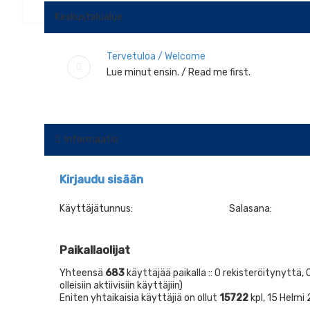
Keskustelualue
Tervetuloa / Welcome
Lue minut ensin. / Read me first.
Informaatio
Kirjaudu sisään
Käyttäjätunnus:
Salasana:
Paikallaolijat
Yhteensä
683
käyttäjää paikalla :: 0 rekisteröitynyttä,
olleisiin aktiivisiin käyttäjiin)
Eniten yhtaikaisia käyttäjiä on ollut
15722
kpl, 15 Helmi