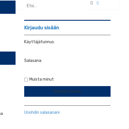
E
T
t
a
s
r
i
k
e
n
Kirjaudu sisään
n
e
Käyttäjätunnus:
t
t
u
h
Salasana:
a
k
u
Muista minut
Unohdin salasanani
na