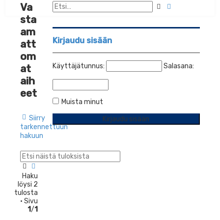
Va
E
T
s
t
a
sta
i
s
r
am
i
k
e
Kirjaudu sisään
att
n
om
n
e
Käyttäjätunnus:
Salasana:
at
t
aih
t
u
eet
h
Muista minut
a
k
Siirry
u
tarkennettuun
hakuun
E
T
t
a
Haku
s
r
löysi 2
i
k
tulosta
e
• Sivu
n
1
/
1
n