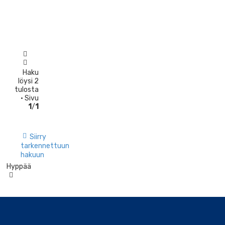
t
o
r
Haku
löysi 2
tulosta
• Sivu
1
/
1
Siirry
tarkennettuun
hakuun
Hyppää